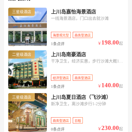
上川岛嘉怡海景酒店
三星级酒店
一线海景酒店，门口出去就沙滩
海景观光型
商务型酒店
198.00
￥
起
1条点评
上川岛南豪酒店
二星级酒店
干净卫生，经济实惠，步行沙滩大概1-2分钟
经济型酒店
商务型酒店
140.00
￥
起
1条点评
上川岛夏日酒店（飞沙滩）
三星级酒店
新净卫生，离沙滩步行1-2分钟
商务型酒店
日租
230.00
￥
起
0条点评