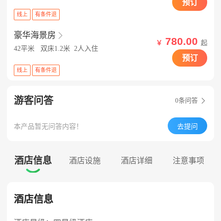
预订
线上
有条件退
豪华海景房

780.00
￥
起
42平米
双床1.2米
2人入住
预订
线上
有条件退
游客问答
0
条问答

本产品暂无问答内容！
去提问
酒店信息
酒店设施
酒店详细
注意事项

酒店信息