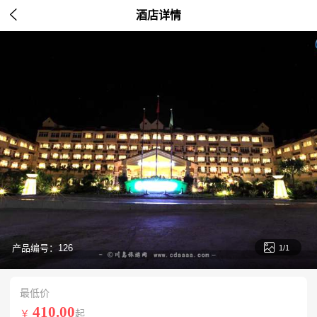

酒店详情

产品编号：126
1/1
最低价
410.00
￥
起