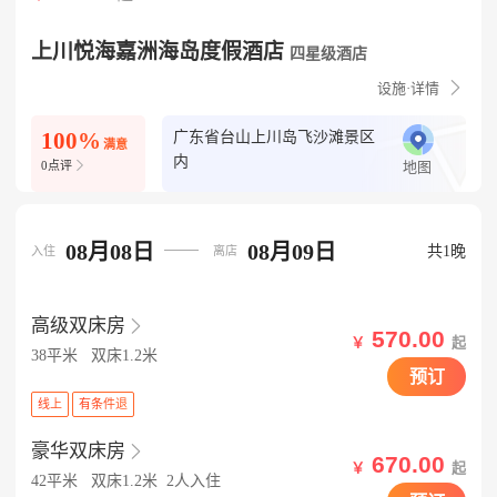
上川悦海嘉洲海岛度假酒店
四星级酒店

设施·详情
100%
广东省台山上川岛飞沙滩景区
满意
内

0点评
地图
08月08日
08月09日
共1晚
入住
离店
高级双床房

570.00
￥
起
38平米
双床1.2米
预订
线上
有条件退
豪华双床房

670.00
￥
起
42平米
双床1.2米
2人入住