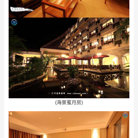
(海景蜜月房)