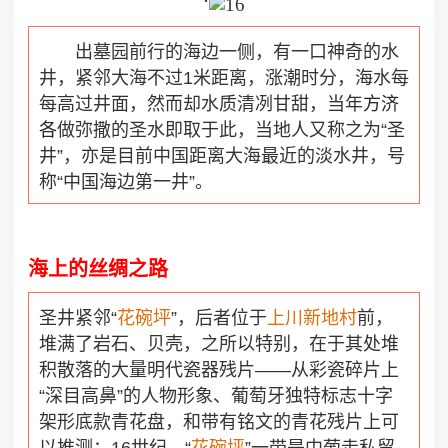
‘
出墓园前行的海边一侧，有一口神奇的水
井，紧邻大海不过1米距离，涨潮时分，海水每
每高过井面，然而却水质清冽甘甜，当
年
方济
各
做弥撒的圣水即取于此，当地人又称之为“圣
井”，亦是目前中国距离大海最近的淡水井，号
称“中国海边第一井”。
海上的丝绸之路
圣井紧
邻
“
花碗坪
”
，后者位于
上川新地村
前，
堆满了岩石、贝壳，之所以特别，在于其处堆
积散落的大量明代瓷器残片——从彩瓷碎片上
“深目高鼻”的人物形象、葡萄牙独特标志十字
架形底款青花盘，和带有铭文的青花残片上可