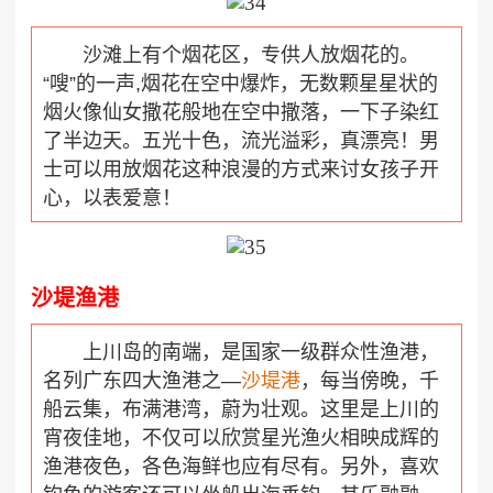
沙滩上有个烟花区，专供人放烟花的。
“嗖”的一声,烟花在空中爆炸，无数颗星星状的
烟火像仙女撒花般地在空中撒落，一下子染红
了半边天。五光十色，流光溢彩，真漂亮！男
士可以用放烟花这种浪漫的方式来讨女孩子开
心，以表爱意！
沙堤渔港
上川岛的南端，是国家一级群众性渔港，
名列广东四大渔港之—
沙堤港
，每当傍晚，千
船云集，布满港湾，蔚为壮观。这里是上川的
宵夜佳地，不仅可以欣赏星光渔火相映成辉的
渔港夜色，各色海鲜也应有尽有。另外，喜欢