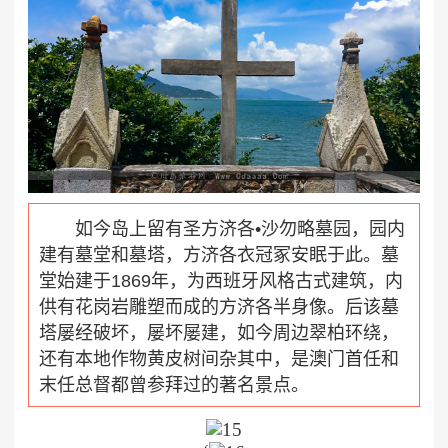
如今岛上留有
圣方济各•沙勿略墓园
，园内
建有墓堂和墓塔，方济各衣冠冢安眠于此。墓
堂始建于1869年，为西班牙风格古式建筑，内
供有花岗岩雕塑而成的方济各半身像。后该墓
塔屡经破坏，屡坏屡建，如今周边翠柏环绕，
还有本地作物黄皮树间杂其中，是澳门首任和
末任总督都曾参拜过的著名景点。