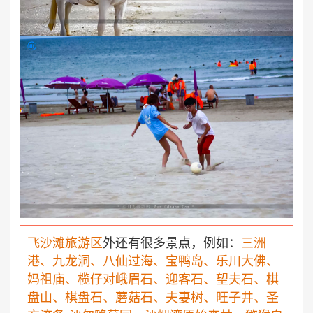
飞沙滩旅游区
外还有很多景点，例如
：
三洲
港
、
九龙洞
、
八仙过海
、
宝鸭岛
、
乐川大佛
、
妈祖庙、
榄仔对峨眉石
、
迎客石
、
望夫石
、
棋
盘山
、棋盘石、蘑菇石、夫妻树、旺子井、
圣