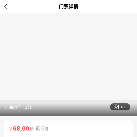

门票详情

产品编号：151
1/1
68.00
最低价
￥
起