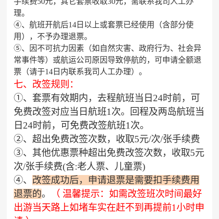
手续费50元，其它套票收取30元，需联系我司人工办
理。
④、航班开航后14日以上或套票已经使用（含部分使
用），不予办理退票。
⑤、因不可抗力因素（如自然灾害、政府行为、社会异
常事件等）或航运公司原因导致停航的，可申请全额退
票（请于14日内联系我司人工办理）。
七、改签规则：
①、套票有效期内，去程航班当日24时前，可
免费改签对应当日航班1次。回程及两岛航班当
日24时前，可免费改签航班1次。
②、超出免费改签次数，收取5元/次/张手续费
③、其他优惠票种超出免费改签次数，收取5元
次/张手续费(含:老人票、儿童票)
④、
改签成功后，申请退票是需要扣手续费用
退票的
。
（ 温馨提示：如需改签班次时间最好
出游
当天
路上如堵车实在赶不到再提前1小时申