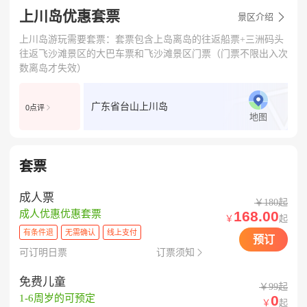
上川岛优惠套票

景区介绍
上川岛游玩需要套票：套票包含上岛离岛的往返船票+三洲码头
往返飞沙滩景区的大巴车票和飞沙滩景区门票（门票不限出入次
数离岛才失效）
广东省台山上川岛
0点评

地图
套票
成人票
￥180起
168.00
成人优惠优惠套票
￥
起
有条件退
无需确认
线上支付
预订
可订明日票
订票须知

免费儿童
￥99起
0
1-6周岁的可预定
￥
起