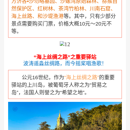
方济各•沙勿略墓园
、沙螺湾原始森林、
猕猴自
然保护区
、
红树林
、
茶湾竹柏林
、川南石窟、
海上丝路、和
沙堤渔港
等
。其中，只有少部分
景点需要购买门票，价格大概10元～20元不
等。
“海上丝绸之路”之重要驿站
波涛遥淼丝绸路，而今摇桨唱渔歌！
公元16世纪，作为
“海上丝绸之路”
的重要
驿站的上川岛，被葡萄牙人称之为“贸易之
岛”，法国人则誉之为“希望之地”。