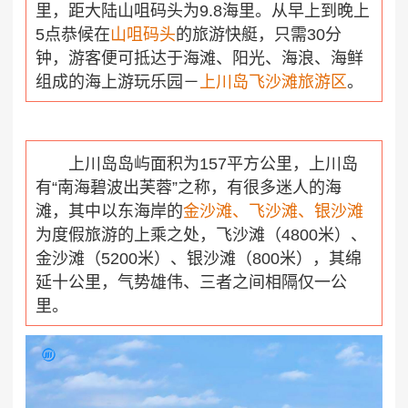
里，距大陆山咀码头为9.8海里。从早上到晚上
5点恭候在
山咀码头
的旅游快艇，只需30分
钟，游客便可抵达于海滩、阳光、海浪、海鲜
组成的海上游玩乐园－
上川岛飞沙滩旅游区
。
上川岛岛屿面积为157平方公里，上川岛
有“南海碧波出芙蓉”之称，有很多迷人的海
滩，其中以东海岸的
金沙滩
、
飞沙滩
、
银沙滩
为度假旅游的上乘之处，飞沙滩（4800米）、
金沙滩（5200米）、银沙滩（800米），其绵
延十公里，气势雄伟、三者之间相隔仅一公
里。