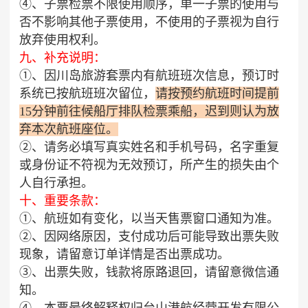
④、子票检票不限使用顺序，单一子票的使用与
否不影响其他子票使用，不使用的子票视为自行
放弃使用权利。
九、补充说明：
①、因川岛旅游套票内有航班班次信息，预订时
系统已按航班班次留位，
请按预约航班时间提前
15分钟前往候船厅排队检票乘船，迟到则认为放
弃本次航班座位。
②、请务必填写真实姓名和手机号码，名字重复
或身份证不符视为无效预订，所产生的损失由个
人自行承担。
十、重要条款：
①、航班如有变化，以当天售票窗口通知为准。
②、因网络原因，支付成功后可能导致出票失败
现象，请留意订单详情是否出票成功。
③、出票失败，钱款将原路退回，请留意微信通
知。