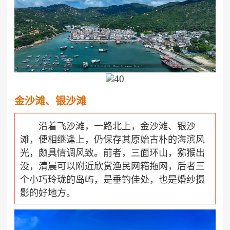
金沙滩、银沙滩
沿着飞沙滩，一路北上，金沙滩、银沙
滩，便相继逢上，仍保存其原始古朴的海滨风
光，颇具情调风致。前者，三面环山，猕猴出
没，清晨可以附近欣赏渔民网箱拖网，后者三
个小巧玲珑的岛屿，是垂钓佳处，也是婚纱摄
影的好地方。