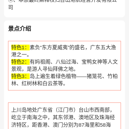
④、本票最终解释权归台山港航经营开发有限公
司
景点介绍
特色1：
素负“东方夏威夷”的盛名，广东五大渔
港之一。
特色2：
有妈祖阁、八仙过海、宝鸭女神等人文
景观，是游人寻仙拜佛之地。
特色3：
岛上遍生着绿色植物——猪笼花、竹柏
林、红树林和白云茶等。
上川岛
地处广东省（江门市）台山市西南部，
屹立于南海之中，其东邻港、澳地区及珠海经
济特区，距香港、澳门分别为87海里和58海