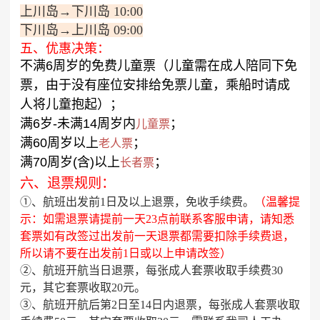
上川岛→下川岛 10:00
下川岛→上川岛 09:00
五、优惠决策：
不满6周岁的免费儿童票（儿童需在成人陪同下免
票，由于没有座位安排给免票儿童，乘船时请成
人将儿童抱起）；
满6岁-未满14周岁内
；
儿童票
满60周岁以上
；
老人票
满70周岁(含)以上
；
长者票
六、退票规则：
①、航班出发前1日及以上退票，免收手续费。
（温馨提
示：如需退票请提前一天23点前联系客服申请，请知悉
套票如有改签过出发前一天退票都需要扣除手续费退，
所以请不要在出发前1日或以上申请改签）
②、航班开航当日退票，每张成人套票收取手续费30
元，其它套票收取20元。
③、航班开航后第2日至14日内退票，每张成人套票收取