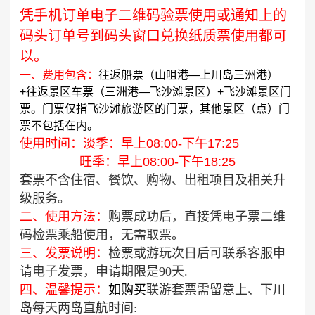
​凭手机订单电子二维码验票使用或通知上的
码头订单号到码头窗口兑换纸质票使用都可
以。
一、费用包含：
往返船票（山咀港—上川岛三洲港）
+往返景区车票（三洲港—飞沙滩景区）+飞沙滩景区门
票。门票仅指飞沙滩旅游区的门票，其他景区（点）门
票不包括在内。
使用时间：淡季：早上08:00-下午17:25
旺季：早上08:00-下午18:25
套票不含住宿、餐饮、购物、出租项目及相关升
级服务。
二、使用方法：
购票成功后，直接凭电子票二维
码检票乘船使用，无需取票。
三、发票说明：
检票或游玩次日后可联系客服申
请电子发票，申请期限是90天.
四、温馨提示：
如购买
联游套票需留意上、下川
岛每天两岛直航时间: