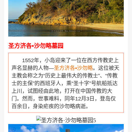
圣方济各•沙勿略墓园
1552年，小岛迎来了一位在西方传教史上
声名显赫的人物—
圣方济各•沙勿略
。这位被天
主教会称之为“历史上最伟大的传教士”、“传教
士的主保”的西班牙人，乘“圣十字”号航船抵达
上川
，试图经由此地，打开在中国传教的大
门。然而，世事难料，同年12月3日，登岛仅
百余日，身染疟疾的沙勿略病逝。