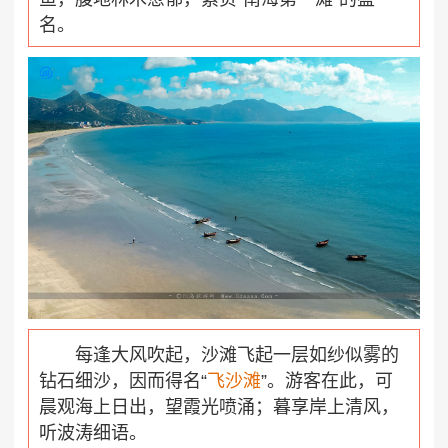
名。
每逢大风吹起，沙滩飞起一层如纱似雾的
钻石细沙，因而得名“
飞沙滩
”。游客在此，可
晨观海上日出，望霞光喷涌；暮享岸上清风，
听波涛细语。