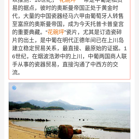
以推测：16世纪，
“
花碗坪
”
一带是中葡走私贸
易的据点，彼时的奥斯曼帝国正处于黄金时
代，大量的中国瓷器经马六甲由葡萄牙人转售
至富庶的奥斯曼帝国，成为今天托普卡普皇宫
的重要典藏。
“
花碗坪
”
瓷片，尤其是订造瓷碎
片的出土，是中葡在明代正德年间已在上川岛
建立稳定贸易关系，最直接、最原始的证据。1
6世纪，在烟波浩渺中的上川，中葡两国商人联
手从事的瓷器贸易，直接沟通了中西方的交
流。