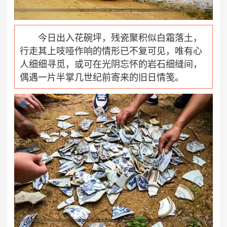
今日出入花碗坪，残瓷聚积似白霜落土，
行走其上吱哑作响的情形已不复可见，唯有心
人细细寻觅，或可在光阴忘怀的岩石细缝间，
偶遇一片半掌几世纪前寄来的旧日情笺。