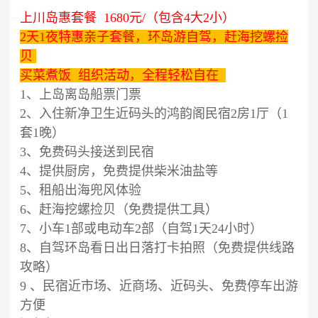
上川岛惠套餐 1680元/（包含4大2小）
​2天1夜特惠亲子套餐，环岛游
自驾
，赶海挖螺捡
贝
买菜煮饭 组织活动，全程轻松自在
1、上岛离岛船票门票
2、入住新净卫生近码头的鸿韵阁民宿2房1厅（1
套1晚）
3、免费码头接送到民宿
4、提供厨房，免费提供柴米油盐等
5、租船出海兜风体验
6、赶海挖螺捡贝（免费提供工具）
7、小车1部或电动车2部（自驾1天24小时）
8、自驾环岛看日出日落打卡拍照（免费提供线路
攻略）
9 、民宿近市场、近商场、近码头、免费停车出游
方便