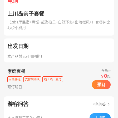
电询
上川岛亲子套餐
（2房1厅民宿+煮饭+赶海捡贝+自驾环岛+出海兜风+）套餐包含
4大2小费用
出发日期
本产品暂无可用团期！
￥0起
家庭套餐
0
￥
起
有条件退
支付后确认
线上线下支付
预订
可订明日
游客问答
0
条问答
