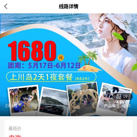

线路详情

1/1
2天1晚
产品编号：113
最低价